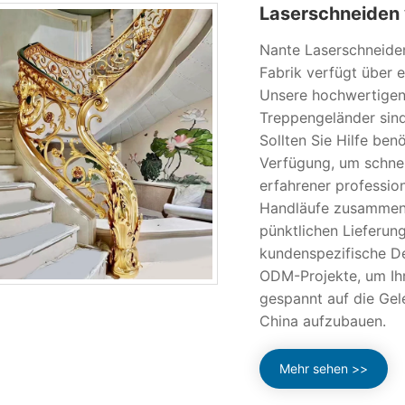
Laserschneiden 
Nante Laserschneiden
Fabrik verfügt über 
Unsere hochwertigen 
Treppengeländer sind
Sollten Sie Hilfe ben
Verfügung, um schnell
erfahrener profession
Handläufe zusammen 
pünktlichen Lieferung
kundenspezifische De
ODM-Projekte, um Ihr
gespannt auf die Gele
China aufzubauen.
Mehr sehen >>