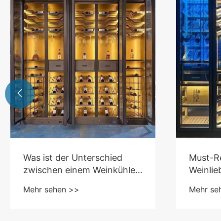

Was ist der Unterschied
Must-R
zwischen einem Weinkühler
Weinlie
und einem Weinschrank?
Sie ein
Mehr sehen >>
Mehr se
Lieblin