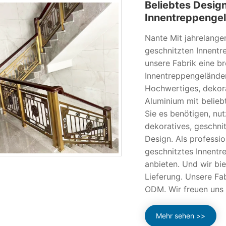
Beliebtes Design
Innentreppengel
Nante Mit jahrelange
geschnitzten Innentr
unsere Fabrik eine br
Innentreppengeländer
Hochwertiges, dekora
Aluminium mit belie
Sie es benötigen, nut
dekoratives, geschni
Design. Als professio
geschnitztes Innentr
anbieten. Und wir bi
Lieferung. Unsere Fa
ODM. Wir freuen uns d
Mehr sehen >>