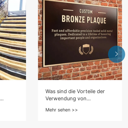

Was sind die Vorteile der
Verwendung von
il
Messingmaterial für
Mehr sehen >>
r?
kupfergeschnitzte Messing
-Adressplaque?