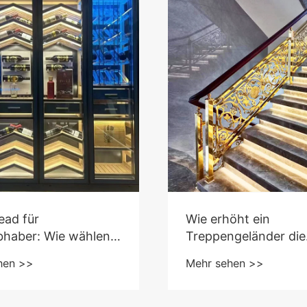
ead für
Wie erhöht ein
bhaber: Wie wählen
Treppengeländer die
en
Sicherheit und den St
hen >>
Mehr sehen >>
gsweinschrank?
moderner Architektu